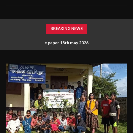
BREAKING NEWS
e paper 18th may 2026
E PAPER 30 MARCH 2026