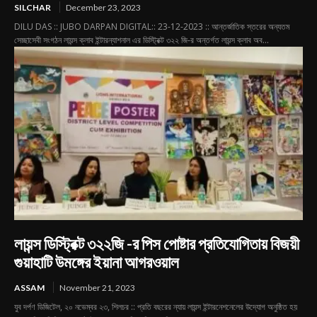
SILCHAR
December 23, 2023
DILU DAS :: JUBO DARPAN DIGITAL:: 23-12-2023 :: আন্তর্জাতিক স্তরের অন্যতম
সেচ্ছাসেবী সংগঠন লায়ন্স ক্লাব ইন্টারন্যাশনাল এর ডিস্ট্রিক্ট ৩২২ জি-র অন্তর্গত লায়ন্স ক্লাব অব...
লায়ন্স ডিস্ট্রিক্ট ৩২২জি -র পিস পোষ্টার প্রতিযোগিতায় বিজয়ী
গুয়াহাটি উমঙ্গের ইয়ানা আগরওয়াল
ASSAM
November 21, 2023
যুব দর্পণ ডিজিটেল, ২০ নভেম্বর ২৩, শিলচর :: প্রতি বছরের ন্যায় লায়ন্স ইন্টারনেশনেলের উদ্যোগ অনুষ্ঠিত হয়