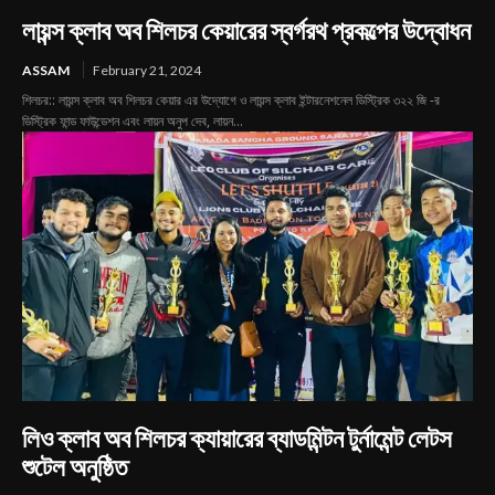
লায়ন্স ক্লাব অব শিলচর কেয়ারের স্বর্গরথ প্রকল্পের উদ্বোধন
ASSAM
February 21, 2024
শিলচর:: লায়ন্স ক্লাব অব শিলচর কেয়ার এর উদ্যোগে ও লায়ন্স ক্লাব ইন্টারনেশনেল ডিস্ট্রিক ৩২২ জি -র
ডিস্ট্রিক ফান্ড ফাউন্ডেশন এবং লায়ন অনুপ দেব, লায়ন...
লিও ক্লাব অব শিলচর ক্যায়ারের ব্যাডমিন্টন টুর্নামেন্ট লেটস
শুটেল অনুষ্ঠিত