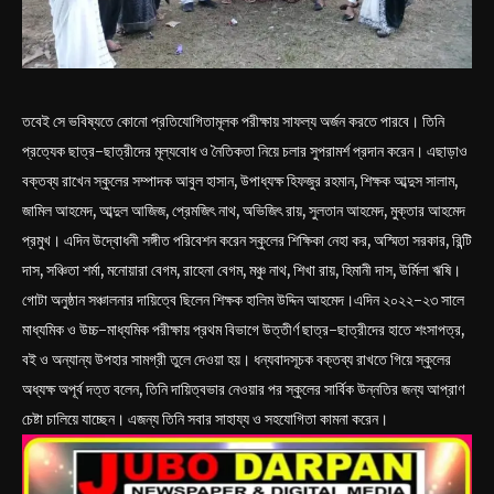
তবেই সে ভবিষ্যতে কোনো প্রতিযোগিতামূলক পরীক্ষায় সাফল্য অর্জন করতে পারবে। তিনি
প্রত্যেক ছাত্র-ছাত্রীদের মূল্যবোধ ও নৈতিকতা নিয়ে চলার সুপরামর্শ প্রদান করেন। এছাড়াও
বক্তব্য রাখেন স্কুলের সম্পাদক আবুল হাসান, উপাধ্যক্ষ হিফজুর রহমান, শিক্ষক আব্দুস সালাম,
জামিল আহমেদ, আব্দুল আজিজ, প্রেমজিৎ নাথ, অভিজিৎ রায়, সুলতান আহমেদ, মুক্তার আহমেদ
প্রমুখ। এদিন উদ্বোধনী সঙ্গীত পরিবেশন করেন স্কুলের শিক্ষিকা নেহা কর, অস্মিতা সরকার, রিন্টি
দাস, সঞ্চিতা শর্মা, মনোয়ারা বেগম, রাহেনা বেগম, মঞ্চু নাথ, শিখা রায়, হিমানী দাস, উর্মিলা ঋষি।
গোটা অনুষ্ঠান সঞ্চালনার দায়িত্বে ছিলেন শিক্ষক হালিম উদ্দিন আহমেদ।এদিন ২০২২-২৩ সালে
মাধ্যমিক ও উচ্চ-মাধ্যমিক পরীক্ষায় প্রথম বিভাগে উত্তীর্ণ ছাত্র-ছাত্রীদের হাতে শংসাপত্র,
বই ও অন্যান্য উপহার সামগ্রী তুলে দেওয়া হয়। ধন্যবাদসূচক বক্তব্য রাখতে গিয়ে স্কুলের
অধ্যক্ষ অপূর্ব দত্ত বলেন, তিনি দায়িত্বভার নেওয়ার পর স্কুলের সার্বিক উন্নতির জন্য আপ্রাণ
চেষ্টা চালিয়ে যাচ্ছেন। এজন্য তিনি সবার সাহায্য ও সহযোগিতা কামনা করেন।