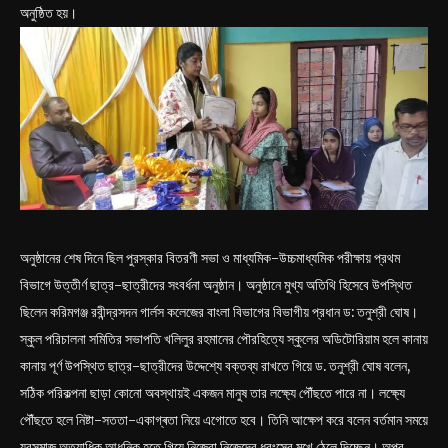
অনুষ্ঠিত হয়।
অনুষ্ঠানের শেষ দিনে ছিল পুরস্কার বিতরণী সভা ও মাধ্যমিক-উচ্চমাধ্যমিক পরীক্ষায় প্রথম
বিভাগে উত্তীর্ণ ছাত্র-ছাত্রীদের সংবর্ধনা অনুষ্ঠান। অনুষ্ঠানে মুখ্য অতিথি হিসেবে উপস্থিত
ছিলেন করিমগঞ্জ রবীন্দ্রসদন গার্লস কলেজের বাংলা বিভাগের বিভাগীয় প্রধান ড: তনুশ্রী ঘোষ।
স্কুল পরিচালনা সমিতির সভাপতি খলিলুর রহমানের পৌরহিত্যে স্কুলের অডিটোরিয়াম হলে কানায়
কানায় পূর্ণ উপস্থিত ছাত্র-ছাত্রীদের উদ্দেশ্যে বক্তব্য রাখতে গিয়ে ড. তনুশ্রী ঘোষ বলেন,
সঠিক পরিকল্পনা ছাড়া কোনো অবস্থায়ই একজন মানুষ তার লক্ষ্যে পৌঁছতে পারে না। লক্ষ্যে
পৌঁছতে হলে নিষ্টা-সততা-একাগ্ৰতা নিয়ে এগোতে হবে। তিনি আক্ষেপ করে বলেন বর্তমান সময়ে
যুবসমাজ অত্যাধিক আধুনিক হতে গিয়ে নিজেরা নিজেদের ধ্বংসের মুখে ঠেলে দিচ্ছেন। অপর