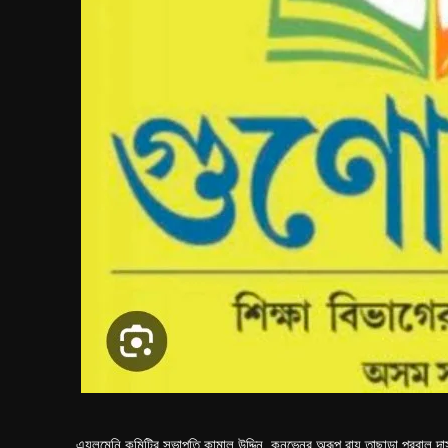
এ্যলুমেনি কমিটির সভাপতি কামাল উদ্দিন, কনভেনর অরূপ রায়,তাছাড়া প্রবাল