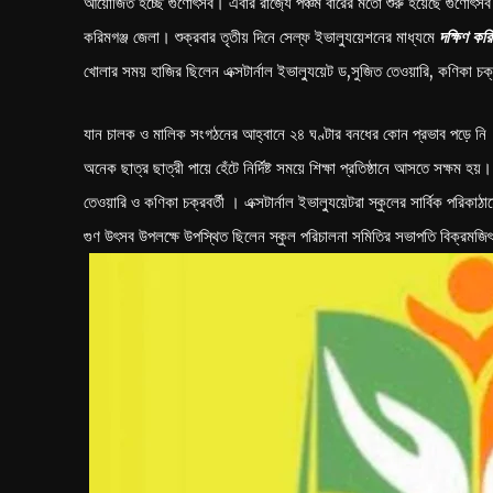
আয়োজিত হচ্ছে গুণোৎসব। এবার রাজ‍্যে পঞ্চম বারের মতো শুরু হয়েছে গুণোৎসব। 
করিমগঞ্জ জেলা। শুক্রবার তৃতীয় দিনে সেল্ফ ইভাল‍্যুয়েশনের মাধ্যমে
দক্ষিণ কর
খোলার সময় হাজির ছিলেন এক্সটার্নাল ইভাল‍্যুয়েট ড,সুজিত তেওয়ারি, কণিকা চক্
যান চালক ও মালিক সংগঠনের আহ্বানে ২৪ ঘণ্টার বনধের কোন প্রভাব পড়ে নি । শি
অনেক ছাত্র ছাত্রী পায়ে হেঁটে নির্দিষ্ট সময়ে শিক্ষা প্রতিষ্ঠানে আসতে সক্ষম হ
তেওয়ারি ও কণিকা চক্রবর্তী । এক্সটার্নাল ইভাল‍্যুয়েটরা স্কুলের সার্বিক পরি
গুণ উৎসব উপলক্ষে উপস্থিত ছিলেন স্কুল পরিচালনা সমিতির সভাপতি বিক্রমজিৎ