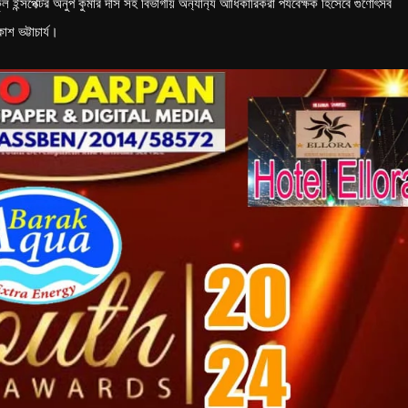
ন্সপেক্টর অনুপ কুমার দাস সহ বিভাগীয় অন‍্যান‍্য আধিকারিকরা পর্যবেক্ষক হিসেবে গুণোৎসব
শ ভট্টাচার্য।