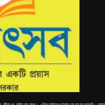
 দাস, প্রীতম ধর, অজিত দাস,প্রমুখ । এদিকে চারদিনের গুণোৎসব শেষ হবে ছয় জানুয়ারি । জেলা