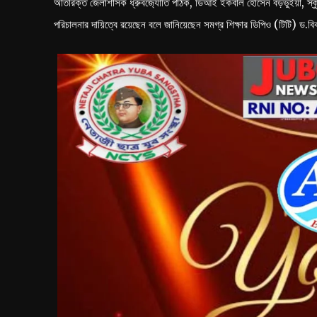
অতিরিক্ত জেলাশাসক ধ্রুবজ‍্যোতি পাঠক, ডিআই ইকবাল হোসেন বড়ভুঁইয়া, স্কুল ই
পরিচালনার দায়িত্বে রয়েছেন বলে জানিয়েছেন সমগ্র শিক্ষার ডিপিও (টিটি) ড.বিকা