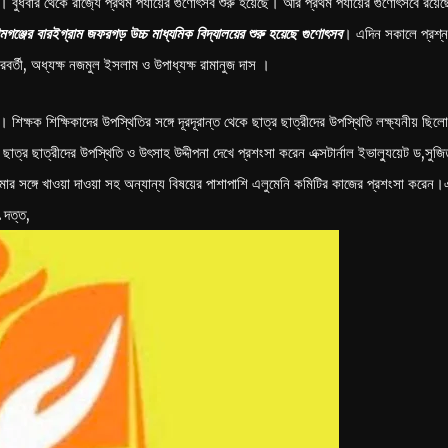
বুধবার থেকে রাজ‍্যে প্রথম পর্যায়ের গুণোৎসব শুরু হয়েছে। আর প্রথম পর্যায়ের গুণোৎসবে রয়েছ
িমগঞ্জের বারইগ্রাম জফরগড় উচ্চ মাধ্যমিক বিদ্যালয়ের শুরু হয়েছে গুণোৎসব
। এদিন সকালে প্রশ্ন
রবর্তী, অধ্যক্ষ নজমুল ইসলাম ও উপাধ্যক্ষ রামানুজ দাস ।
ক্ষক শিক্ষিকাদের উপস্থিতির সঙ্গে দূরদূরান্ত থেকে ছাত্র ছাত্রীদের উপস্থিতি লক্ষ্যনীয় ছিল
য়। ছাত্র ছাত্রীদের উপস্থিতি ও উৎসাহ উদ্দীপনা দেখে প্রশংসা করেন এক্সটার্নাল ইভাল‍্যুয়েট ড,সুজ
কাঠামোর সঙ্গে খাওয়া দাওয়া সহ অন্যান্য বিষয়ের পাশাপাশি এলুমেনি কমিটির কাজের প্রশংসা করেন
 দত্ত,