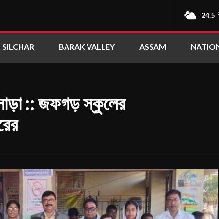
24.5
SILCHAR
BARAK VALLEY
ASSAM
NATIO
াড়া :: জফগড় স্কুলের
টরের