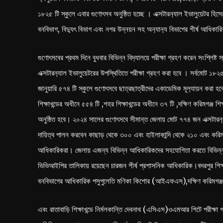
১৮২৫ টি স্কুলে এবার গুণোৎসব অনুষ্ঠিত হচ্ছে । এক্সটারন‍্যাল ইভালুয়েটর হিস
বনবিভাগ, বিদ‍্যুৎ বিভাগ এবং নগর উন্নয়ন সহ অন‍্যান‍্য বিভাগের শীর্ষ আধিকা
গুণোৎসবের প্রথম দিনে বুধবার বিভিন্ন বিদ‍্যালয়ে পরীক্ষা গ্রহণ করেন সংশ্লিষ
এক্সটারন‍্যাল ইভালুয়েটরের উপস্থিতিতে পরীক্ষা গ্রহণ করা হবে । সর্বমোট ১৮২
জানুয়ারি ৫৭৪ টি স্কুলে গুণোৎসবে ছাত্রছাত্রীদের একাডেমিক মূল‍্যায়ন করা হবে।
শিক্ষাখন্ডের অধীনে ৫৫৪ টি ,শহর শিক্ষাখন্ডের অধীনে ৩৭ টি ,দক্ষিণ করিমগঞ্জ শ
অনুষ্ঠিত হবে। ২০২৪ সালের গুণোৎসবে সীমান্ত জেলায় মোট ৭৭৪ জন এক্সটারন‍্যাল
দায়িত্ব পালন করবেন কাছাড় থেকে ৩০০ এবং হাইলাকান্দি থেকে ২১০ এবং কর
আধিকারিকরা। জেলায় এজন্য বিভিন্ন আধিকারিকদের সহযোগিতা করতে বিভিন্ন 
ভিভিআইপির তালিকায় রয়েছেন চারজন শীর্ষ প্রশাসনিক আধিকারিক।বদরপুর শিক্ষাখন
বনবিভাগের আধিকারিক পসুপুলেতি মণিকা কিশোর (আইএফএস),দক্ষিণ করিমগঞ্জ 
এবং রাতাবাড়ি শিক্ষাখন্ডে নির্মলকান্তি দেবনাথ (এসিএস)ওএমআর শিটে পরীক্ষা গ