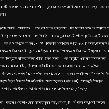
েবে করিমগঞ্জে গুণোৎসবে ছাত্র-ছাত্রীদের মূল‍্যায়ন করতে গুয়াহাটি থেকে আসবেন রাজ‍্য সরকারের
রিকরা।
্ট স্কুলের শিক্ষক -শিক্ষিকারাই। এটাই হল সেলফ ইভালুয়েশন। চার জানুয়ারি থেকে ছয় জানুয়ারি পর্
৫ টি স্কুলের গুণোৎসব সম্পন্ন হবে তিনদিনে। চার জানুয়ারি ৬২৮টি, পাঁচ জানুয়ারি ৬২৩ টি এবং ছ
 বদরপুর শিক্ষাখন্ডের অধীনে ১৮০ টি ,পাথারকান্দি শিক্ষাখন্ডের অধীনে ৫৩৩ টি স্কুলে,রামকৃষ্ণনগ
িক্ষাখন্ডের অধীনে ৩২৫ টি স্কুলে এবং উত্তর করিমগঞ্জ শিক্ষাখন্ডের অধীনে ১৯৬ টি স্কুলে গুণোৎসব
 ইভালুয়েটর ছাত্রছাত্রীদের পরীক্ষা গ্রহণ করবেন । খবর অনুষ্ঠানে এক্সটার্নাল ইভালুয়েটরের
িমগঞ্জের ২৬৪ জন বিভিন্ন বিভাগের আধিকারিক,কলেজের অধ‍্যাপক সহ এসিএস ও এপিএস
বিভাগের ১৭৩ জনকে লিয়াসন অফিসারের দায়িত্ব দেওয়া হয়েছে। এক্সটারন‍্যাল ইভালুয়েটর হিস
্ডে বিদ‍্যুৎ বিভাগের শীর্ষ আধিকারিক গৌতম তালুকদার (আইএএস), পাথারকান্দি শিক্ষাখন্ডে
শিক্ষাখন্ডে নগর উন্নয়ন বিভাগের আধিকারিক নয়নজ‍্যোতি ভাগবতী(এসিএস)
্রহণ করবেন। এছাড়াও জেলা আয়ুক্ত মৃদুল যাদব,পুলিশ সুপার পার্থপ্রতীম দাস,শিক্ষা বিভাগের