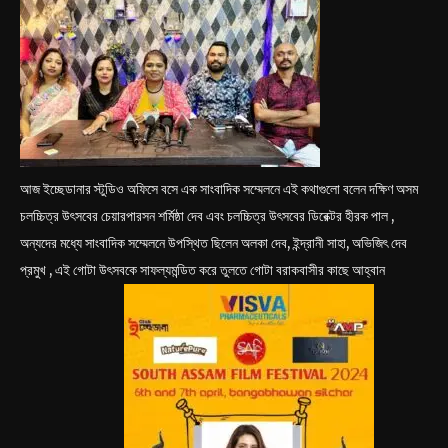
আজ ইচ্ছেডানার স্টুডিও অফিসে বসে এক সাংবাদিক সম্মেলনে এই কথাগুলো বলেন দক্ষিণ অসম
চলচ্চিত্র উৎসবের চেয়ারপারসন শর্মিষ্ঠা দেব এবং চলচ্চিত্র উৎসবের ডিরেক্টর হীরক পাল ,
অন্যদের মধ্যে সাংবাদিক সম্মেলনে উপস্থিত ছিলেন অলকা দেব, ইন্দ্রানী সাহা, অভিজিৎ দেব
প্রমুখ , এই গোটা উৎসবকে সাফল্যমন্ডিত করে তুলতে গোটা বরাকবাসীর কাছে আহ্বান