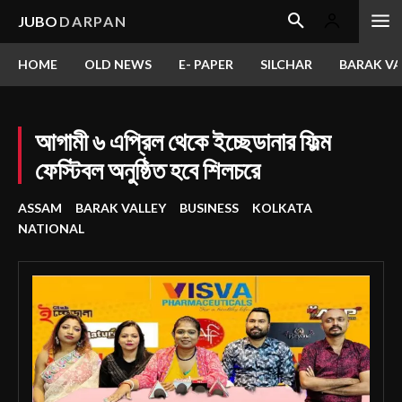
JUBO
DARPAN
HOME
OLD NEWS
E- PAPER
SILCHAR
BARAK VA
আগামী ৬ এপ্রিল থেকে ইচ্ছেডানার ফিল্ম
ফেস্টিবল অনুষ্ঠিত হবে শিলচরে
ASSAM
BARAK VALLEY
BUSINESS
KOLKATA
NATIONAL